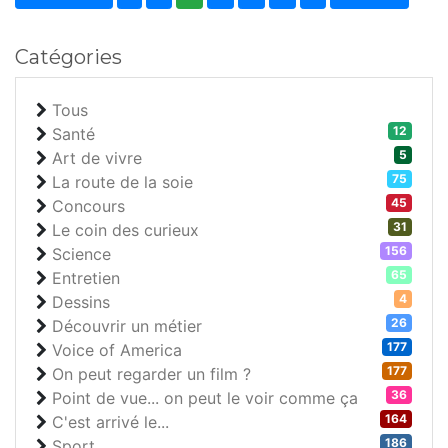
Catégories
Tous
12
Santé
5
Art de vivre
75
La route de la soie
45
Concours
31
Le coin des curieux
156
Science
65
Entretien
4
Dessins
26
Découvrir un métier
177
Voice of America
177
On peut regarder un film ?
36
Point de vue... on peut le voir comme ça
164
C'est arrivé le...
186
Sport