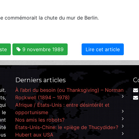
e commémorait la chute du mur de Berlin.
ste
9 novembre 1989
Lire cet article
Derniers articles
C
it.
À l’abri du besoin (ou Thanksgiving) – Norman
ts,
Rockwell (1894 – 1978)
qui
Afrique / États-Unis : entre désintérêt et
 le
opportunisme
ont
Nos amis les robots?
ité
États-Unis-Chine: le «piège de Thucydide»?
ous
Hubert aux USA