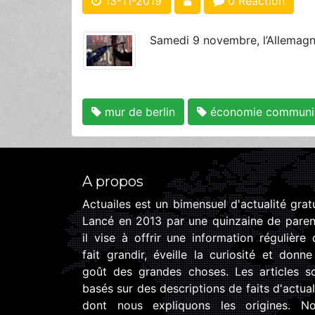
13-11-2019
0 Réaction
Samedi 9 novembre, l’Allemagn
mur de berlin
économie communi
A propos
Actuailes est un bimensuel d'actualité gratu
Lancé en 2013 par une quinzaine de paren
il vise à offrir une information régulière 
fait grandir, éveille la curiosité et donne
goût des grandes choses. Les articles s
basés sur des descriptions de faits d'actual
dont nous expliquons les origines. N