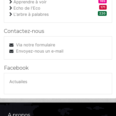
165
Apprendre à voir
171
Echo de l'Eco
220
L'arbre à palabres
Contactez-nous
Via notre formulaire
Envoyez-nous un e-mail
Facebook
Actuailes
A propos