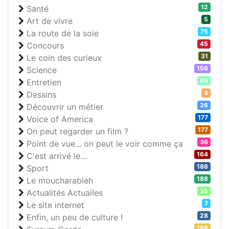
12
Santé
5
Art de vivre
75
La route de la soie
45
Concours
31
Le coin des curieux
156
Science
65
Entretien
4
Dessins
26
Découvrir un métier
177
Voice of America
177
On peut regarder un film ?
36
Point de vue... on peut le voir comme ça
164
C'est arrivé le...
186
Sport
188
Le moucharabieh
35
Actualités Actuailes
7
Le site internet
28
Enfin, un peu de culture !
168