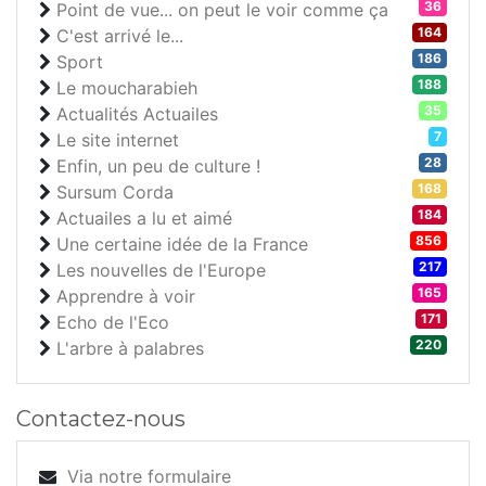
36
Point de vue... on peut le voir comme ça
164
C'est arrivé le...
186
Sport
188
Le moucharabieh
35
Actualités Actuailes
7
Le site internet
28
Enfin, un peu de culture !
168
Sursum Corda
184
Actuailes a lu et aimé
856
Une certaine idée de la France
217
Les nouvelles de l'Europe
165
Apprendre à voir
171
Echo de l'Eco
220
L'arbre à palabres
Contactez-nous
Via notre formulaire