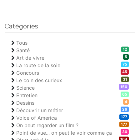
Catégories
Tous
12
Santé
5
Art de vivre
75
La route de la soie
45
Concours
31
Le coin des curieux
156
Science
65
Entretien
4
Dessins
26
Découvrir un métier
177
Voice of America
177
On peut regarder un film ?
36
Point de vue... on peut le voir comme ça
164