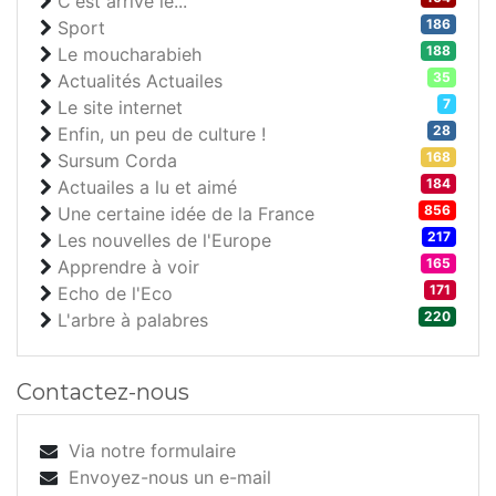
C'est arrivé le...
186
Sport
188
Le moucharabieh
35
Actualités Actuailes
7
Le site internet
28
Enfin, un peu de culture !
168
Sursum Corda
184
Actuailes a lu et aimé
856
Une certaine idée de la France
217
Les nouvelles de l'Europe
165
Apprendre à voir
171
Echo de l'Eco
220
L'arbre à palabres
Contactez-nous
Via notre formulaire
Envoyez-nous un e-mail