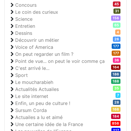
45
Concours
31
Le coin des curieux
156
Science
65
Entretien
4
Dessins
26
Découvrir un métier
177
Voice of America
177
On peut regarder un film ?
36
Point de vue... on peut le voir comme ça
164
C'est arrivé le...
186
Sport
188
Le moucharabieh
35
Actualités Actuailes
7
Le site internet
28
Enfin, un peu de culture !
168
Sursum Corda
184
Actuailes a lu et aimé
856
Une certaine idée de la France
217