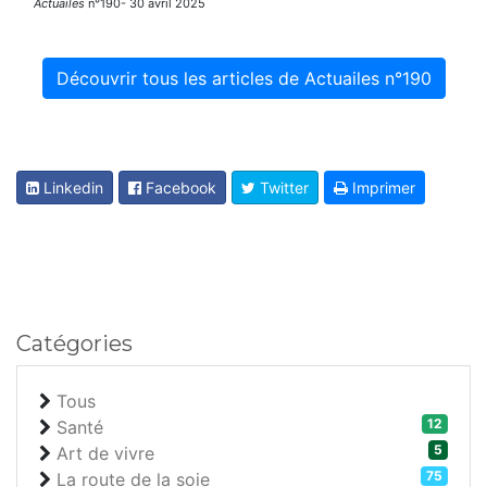
Actuailes
n°190- 30 avril 2025
Découvrir tous les articles de Actuailes n°190
Linkedin
Facebook
Twitter
Imprimer
Catégories
Tous
12
Santé
5
Art de vivre
75
La route de la soie