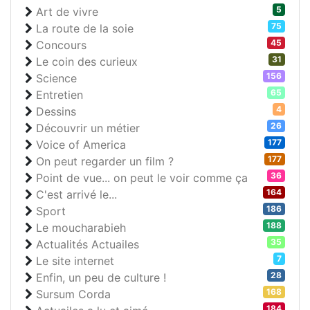
5
Art de vivre
75
La route de la soie
45
Concours
31
Le coin des curieux
156
Science
65
Entretien
4
Dessins
26
Découvrir un métier
177
Voice of America
177
On peut regarder un film ?
36
Point de vue... on peut le voir comme ça
164
C'est arrivé le...
186
Sport
188
Le moucharabieh
35
Actualités Actuailes
7
Le site internet
28
Enfin, un peu de culture !
168
Sursum Corda
184