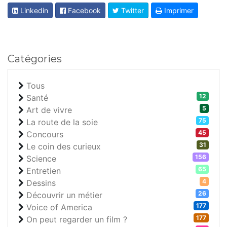
Linkedin
Facebook
Twitter
Imprimer
Catégories
Tous
12
Santé
5
Art de vivre
75
La route de la soie
45
Concours
31
Le coin des curieux
156
Science
65
Entretien
4
Dessins
26
Découvrir un métier
177
Voice of America
177
On peut regarder un film ?