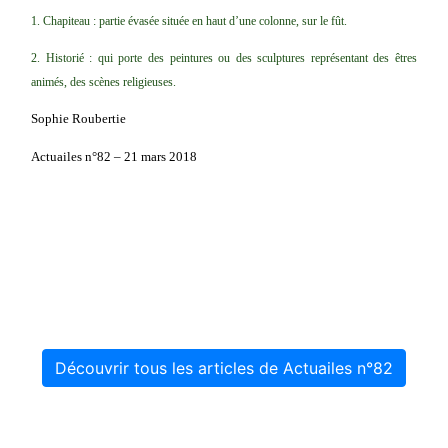
1. Chapiteau : partie évasée située en haut d’une colonne, sur le fût.
2.
Historié
: qui porte des peintures ou des sculptures représentant des êtres
animés, des scènes religieuses.
Sophie Roubertie
Actuailes n°82 – 21 mars 2018
Découvrir tous les articles de Actuailes n°82