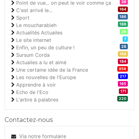
36
Point de vue... on peut le voir comme ça
164
C'est arrivé le...
186
Sport
188
Le moucharabieh
35
Actualités Actuailes
7
Le site internet
28
Enfin, un peu de culture !
168
Sursum Corda
184
Actuailes a lu et aimé
856
Une certaine idée de la France
217
Les nouvelles de l'Europe
165
Apprendre à voir
171
Echo de l'Eco
220
L'arbre à palabres
Contactez-nous
Via notre formulaire