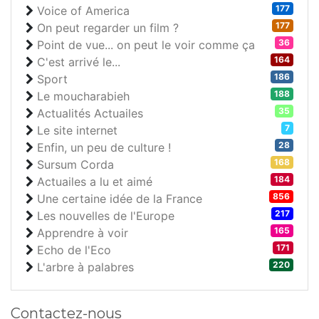
177
Voice of America
177
On peut regarder un film ?
36
Point de vue... on peut le voir comme ça
164
C'est arrivé le...
186
Sport
188
Le moucharabieh
35
Actualités Actuailes
7
Le site internet
28
Enfin, un peu de culture !
168
Sursum Corda
184
Actuailes a lu et aimé
856
Une certaine idée de la France
217
Les nouvelles de l'Europe
165
Apprendre à voir
171
Echo de l'Eco
220
L'arbre à palabres
Contactez-nous