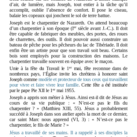
d’air, de lumière, mais Joseph, tout entier à la tâche qu’il
accomplit, oublie l’absence de confort. Il pose le ciseau,
balaie les copeaux qui jonchent le sol de terre battue.
Joseph est le charpentier de Nazareth. On attend beaucoup
er
d’un charpentier à son époque (I
siècle avant J.-C.). Il doit
être capable de fabriquer des meubles, des portes, des roues
de charrettes, des outils. Il doit pouvoir aussi construire un
bateau de pêche pour les pêcheurs du lac de Tibériade. Il doit
enfin être un artiste pour que son travail soit beau. Certains
bois sont employés pour la construction des maisons. Le
charpentier travaille souvent en équipe avec le maçon.
er
Unie à la fête du Travail le 1
mai, fête reconnue dans de
nombreux pays, l’Église invite les chrétiens à honorer saint
Joseph comme
modèle et protecteur de tous ceux qui travaillent
pour vivre et faire vivre leur famille
. Cette fête a été instituée
er
par le pape Pie XII le 1
mai 1955.
Joseph a appris son métier à Jésus. Ainsi est-il dit de Jésus au
cours de sa vie publique :
« N’est-ce pas le fils du
charpentier ? »
(Matthieu XIII, 55). Jésus a probablement
succédé à Joseph dans son atelier après la mort de ce dernier,
car saint Marc nous apprend (VI, 3) : « N’est-ce pas le
charpentier, le fils de Marie ? »
Jésus a travaillé de ses mains. Il a rappelé à ses disciples la