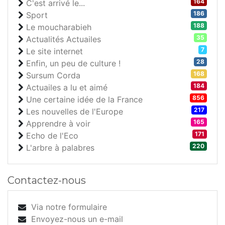
164
C'est arrivé le...
186
Sport
188
Le moucharabieh
35
Actualités Actuailes
7
Le site internet
28
Enfin, un peu de culture !
168
Sursum Corda
184
Actuailes a lu et aimé
856
Une certaine idée de la France
217
Les nouvelles de l'Europe
165
Apprendre à voir
171
Echo de l'Eco
220
L'arbre à palabres
Contactez-nous
Via notre formulaire
Envoyez-nous un e-mail