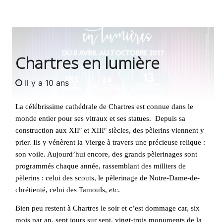
Chartres en lumière
Il y a 10 ans
La célébrissime cathédrale de Chartres est connue dans le
monde entier pour ses vitraux et ses statues.
Depuis sa
e
e
construction aux XII
et XIII
siècles, des pèlerins viennent y
prier. Ils y vénèrent la Vierge à travers une précieuse relique :
son voile. Aujourd’hui encore, des grands pèlerinages sont
programmés chaque année, rassemblant des milliers de
pèlerins : celui des scouts, le pèlerinage de Notre-Dame-de-
chrétienté, celui des Tamouls,
etc
.
Bien peu restent à Chartres le soir et c’est dommage car, six
mois par an, sept jours sur sept, vingt-trois monuments de la