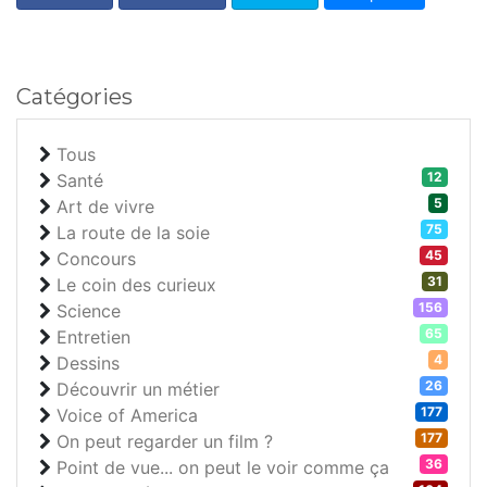
Catégories
Tous
12
Santé
5
Art de vivre
75
La route de la soie
45
Concours
31
Le coin des curieux
156
Science
65
Entretien
4
Dessins
26
Découvrir un métier
177
Voice of America
177
On peut regarder un film ?
36
Point de vue... on peut le voir comme ça