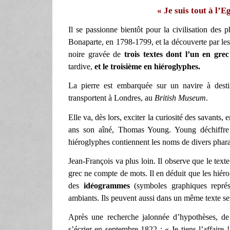
« Je suis tout à l’E
Il se passionne bientôt pour la civilisation des
Bonaparte, en 1798-1799, et la découverte par les
noire gravée de
trois textes dont l’un en gre
tardive,
et le troisième en hiéroglyphes.
La pierre est embarquée sur un navire à destin
transportent à Londres, au
British Museum
.
Elle va, dès lors, exciter la curiosité des savants
ans son aîné, Thomas Young. Young déchiffre 
hiéroglyphes contiennent les noms de divers phar
Jean-François va plus loin. Il observe que le texte
grec ne compte de mots. Il en déduit que les hiér
des
idéogrammes
(symboles graphiques représ
ambiants. Ils peuvent aussi dans un même texte se
Après une recherche jalonnée d’hypothèses, de r
s’écrier en septembre 1822 : « Je tiens l’affaire 