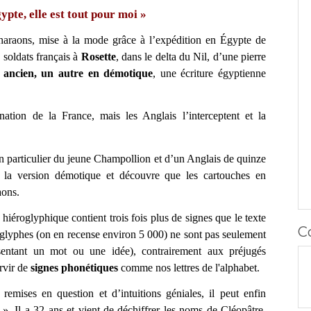
gypte, elle est tout pour moi »
 pharaons, mise à la mode grâce à l’expédition en Égypte de
 soldats français à
Rosette
, dans le delta du Nil, d’une pierre
c ancien, un autre en démotique
, une écriture égyptienne
ation de la France, mais les Anglais l’interceptent et la
, en particulier du jeune Champollion et d’un Anglais de quinze
la version démotique et découvre que les cartouches en
aons.
 hiéroglyphique contient trois fois plus de signes que le texte
C
oglyphes (on en recense environ 5 000) ne sont pas seulement
entant un mot ou une idée), contrairement aux préjugés
rvir de
signes phonétiques
comme nos lettres de l'alphabet.
emises en question et d’intuitions géniales, il peut enfin
! ». Il a 32 ans et vient de déchiffrer les noms de Cléopâtre,