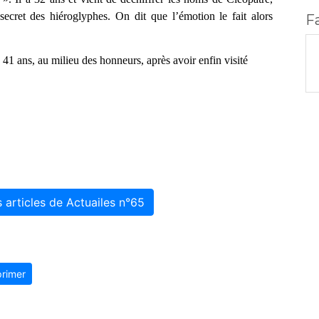
ecret des hiéroglyphes. On dit que l’émotion le fait alors
F
1 ans, au milieu des honneurs, après avoir enfin visité
s articles de Actuailes n°65
rimer