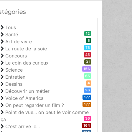
atégories
Tous
12
Santé
5
Art de vivre
75
La route de la soie
45
Concours
31
Le coin des curieux
156
Science
65
Entretien
4
Dessins
26
Découvrir un métier
177
Voice of America
177
On peut regarder un film ?
Point de vue... on peut le voir comme
36
ça
164
C'est arrivé le...