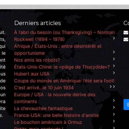
Derniers articles
C
it.
À l’abri du besoin (ou Thanksgiving) – Norman
ts,
Rockwell (1894 – 1978)
qui
Afrique / États-Unis : entre désintérêt et
 le
opportunisme
ont
Nos amis les robots?
ité
États-Unis-Chine: le «piège de Thucydide»?
ous
Hubert aux USA
de
Coupe du monde en Amérique: l’été sera foot!
Nos
C'est arrivé...le 10 juin 1934
 un
Europe / USA : la nouvelle dérive des
vra
continents
ite
La chevauchée fantastique
e.
France-USA: une belle histoire d'amitié
Le bouchon américain à Ormuz
Petits, mais costauds !