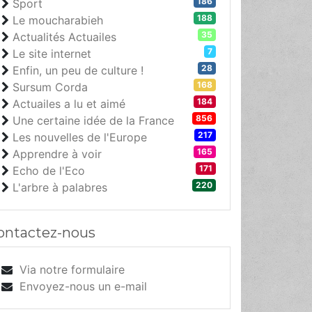
186
Sport
188
Le moucharabieh
35
Actualités Actuailes
7
Le site internet
28
Enfin, un peu de culture !
168
Sursum Corda
184
Actuailes a lu et aimé
856
Une certaine idée de la France
217
Les nouvelles de l'Europe
165
Apprendre à voir
171
Echo de l'Eco
220
L'arbre à palabres
ontactez-nous
Via notre formulaire
Envoyez-nous un e-mail