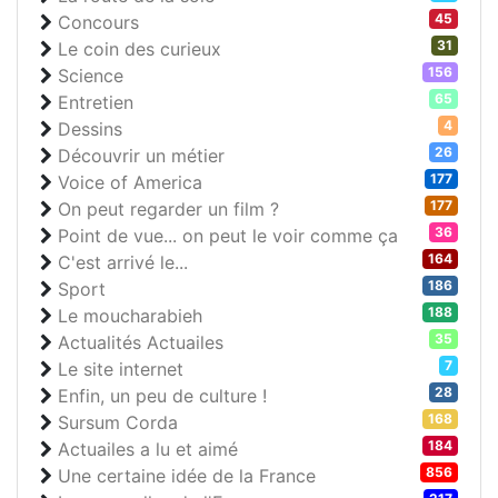
45
Concours
31
Le coin des curieux
156
Science
65
Entretien
4
Dessins
26
Découvrir un métier
177
Voice of America
177
On peut regarder un film ?
36
Point de vue... on peut le voir comme ça
164
C'est arrivé le...
186
Sport
188
Le moucharabieh
35
Actualités Actuailes
7
Le site internet
28
Enfin, un peu de culture !
168
Sursum Corda
184
Actuailes a lu et aimé
856
Une certaine idée de la France