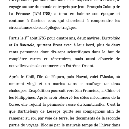
voyage autour du monde entrepris par Jean-François Galaup de
La Pérouse (1741-1788) a tenu en haleine son époque et
continue à fasciner ceux qui cherchent à comprendre les
circonstances de son épilogue tragique.
er
Partis le 1
août 1785 pour quatre ans, deux navires,
L’Astrolabe
et
La Boussole
, quittent Brest avec, à leur bord, plus de deux
cents personnes dont dix-sept scientifiques dans le but de
compléter cartes et répertoires, mais aussi d’ouvrir de
nouvelles voies de commerce en Extrême-Orient.
Après le Chili, l’île de Pâques, puis Hawaï, voici l’Alaska, où
meurent vingt et un marins dans le naufrage de deux
chaloupes. L’expédition poursuit vers San Francisco, la Chine et
les Philippines. Après avoir observé les côtes méconnues de la
Corée, elle rejoint la péninsule russe du Kamtchatka. C’est là
que Barthélémy de Lesseps quitte ses compagnons afin de
ramener au roi, par voie de terre, les documents de la seconde
partie du voyage. Bloqué par le mauvais temps de l’hiver dans