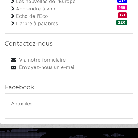
217
Les nouvelles de l'Europe
165
Apprendre à voir
171
Echo de l'Eco
220
L'arbre à palabres
Contactez-nous
Via notre formulaire
Envoyez-nous un e-mail
Facebook
Actuailes